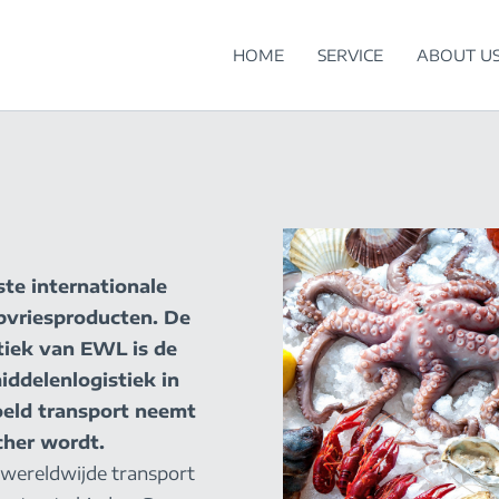
HOME
SERVICE
ABOUT U
te internationale
epvriesproducten. De
stiek van EWL is de
ddelenlogistiek in
oeld transport neemt
cher wordt.
t wereldwijde transport