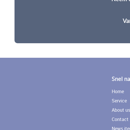
Va
Snel na
Home
Service
About u
Contact
News it