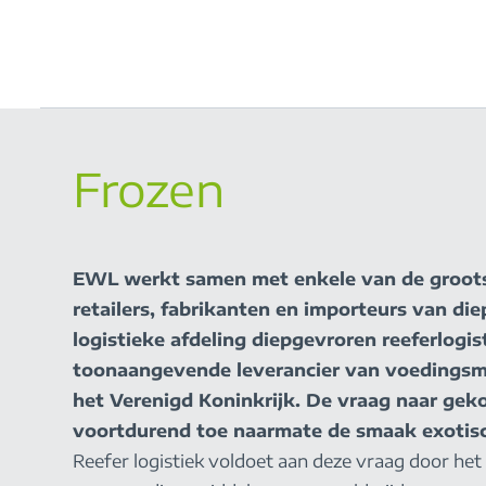
Frozen
EWL werkt samen met enkele van de groots
retailers, fabrikanten en importeurs van di
logistieke afdeling diepgevroren reeferlogi
toonaangevende leverancier van voedingsmi
het Verenigd Koninkrijk. De vraag naar gek
voortdurend toe naarmate de smaak exotis
Reefer logistiek voldoet aan deze vraag door he