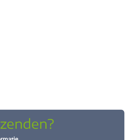
rzenden?
rmatie.