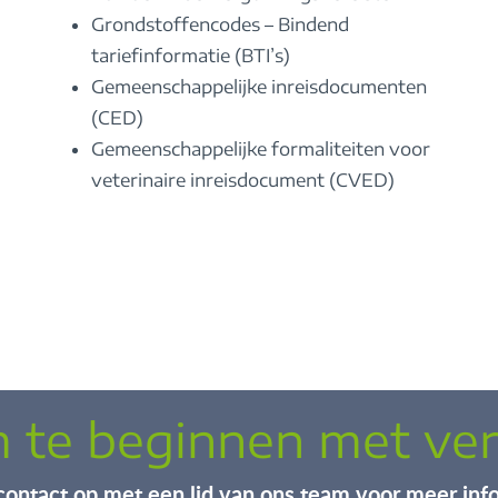
Grondstoffencodes – Bindend
tariefinformatie (BTI’s)
Gemeenschappelijke inreisdocumenten
(CED)
Gemeenschappelijke formaliteiten voor
veterinaire inreisdocument (CVED)
m te beginnen met ve
ontact op met een lid van ons team voor meer info