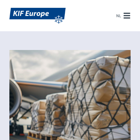
NL
EN
NL